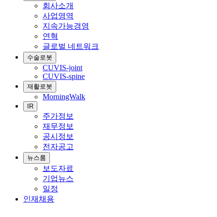
회사소개
사업영역
지속가능경영
연혁
글로벌 네트워크
수술로봇
CUVIS-joint
CUVIS-spine
재활로봇
MorningWalk
IR
주가정보
재무정보
공시정보
전자공고
뉴스룸
보도자료
기업뉴스
일정
인재채용