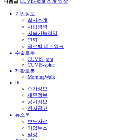
다음글
CUVIS-joint 소개 영상
기업정보
회사소개
사업영역
지속가능경영
연혁
글로벌 네트워크
수술로봇
CUVIS-joint
CUVIS-spine
재활로봇
MorningWalk
IR
주가정보
재무정보
공시정보
전자공고
뉴스룸
보도자료
기업뉴스
일정