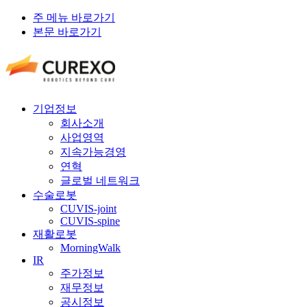
주 메뉴 바로가기
본문 바로가기
기업정보
회사소개
사업영역
지속가능경영
연혁
글로벌 네트워크
수술로봇
CUVIS-joint
CUVIS-spine
재활로봇
MorningWalk
IR
주가정보
재무정보
공시정보