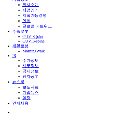
회사소개
사업영역
지속가능경영
연혁
글로벌 네트워크
수술로봇
CUVIS-joint
CUVIS-spine
재활로봇
MorningWalk
IR
주가정보
재무정보
공시정보
전자공고
뉴스룸
보도자료
기업뉴스
일정
인재채용