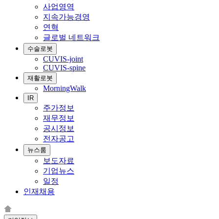
사업영역
지속가능경영
연혁
글로벌 네트워크
수술로봇
CUVIS-joint
CUVIS-spine
재활로봇
MorningWalk
IR
주가정보
재무정보
공시정보
전자공고
뉴스룸
보도자료
기업뉴스
일정
인재채용