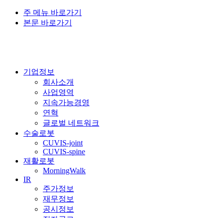
주 메뉴 바로가기
본문 바로가기
기업정보
회사소개
사업영역
지속가능경영
연혁
글로벌 네트워크
수술로봇
CUVIS-joint
CUVIS-spine
재활로봇
MorningWalk
IR
주가정보
재무정보
공시정보