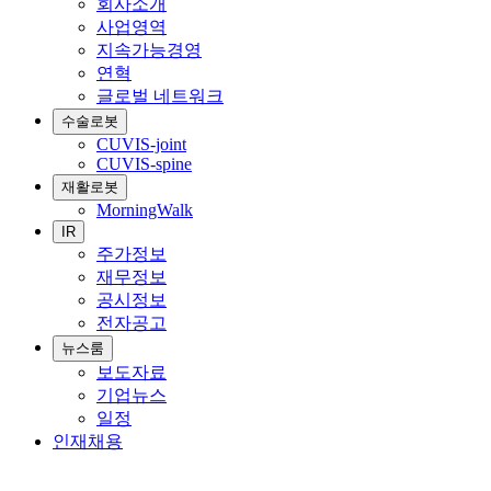
회사소개
사업영역
지속가능경영
연혁
글로벌 네트워크
수술로봇
CUVIS-joint
CUVIS-spine
재활로봇
MorningWalk
IR
주가정보
재무정보
공시정보
전자공고
뉴스룸
보도자료
기업뉴스
일정
인재채용