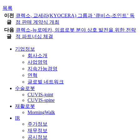
목록
이전
큐렉소, 교세라(KYOCERA) 그룹과 ‘큐비스-조인트’ 독
글
점 판매 계약식 개최
다음
큐렉소-뉴로메카, 의료로봇 분야 상호 발전을 위한 전략
글
적 파트너십 체결
기업정보
회사소개
사업영역
지속가능경영
연혁
글로벌 네트워크
수술로봇
CUVIS-joint
CUVIS-spine
재활로봇
MorningWalk
IR
주가정보
재무정보
공시정보