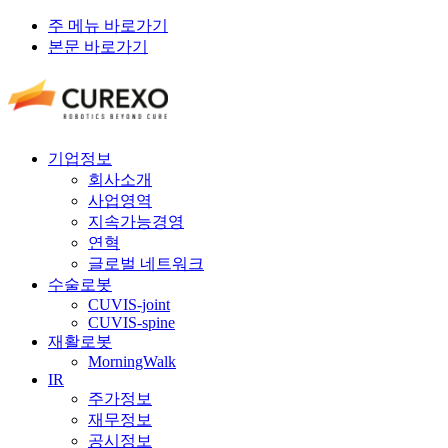
주 메뉴 바로가기
본문 바로가기
기업정보
회사소개
사업영역
지속가능경영
연혁
글로벌 네트워크
수술로봇
CUVIS-joint
CUVIS-spine
재활로봇
MorningWalk
IR
주가정보
재무정보
공시정보