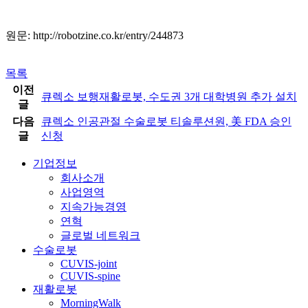
원문:
http://robotzine.co.kr/entry/244873
목록
이전
큐렉소 보행재활로봇, 수도권 3개 대학병원 추가 설치
글
다음
큐렉소 인공관절 수술로봇 티솔루션원, 美 FDA 승인
글
신청
기업정보
회사소개
사업영역
지속가능경영
연혁
글로벌 네트워크
수술로봇
CUVIS-joint
CUVIS-spine
재활로봇
MorningWalk