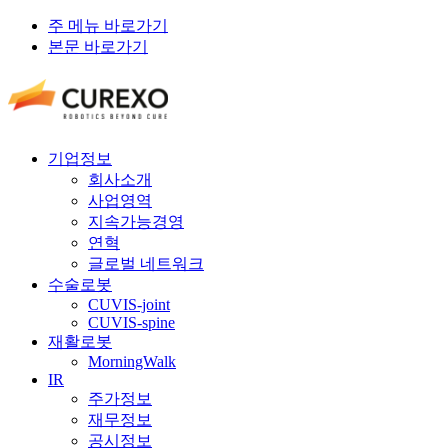
주 메뉴 바로가기
본문 바로가기
기업정보
회사소개
사업영역
지속가능경영
연혁
글로벌 네트워크
수술로봇
CUVIS-joint
CUVIS-spine
재활로봇
MorningWalk
IR
주가정보
재무정보
공시정보