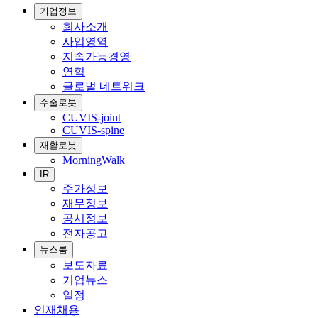
기업정보
회사소개
사업영역
지속가능경영
연혁
글로벌 네트워크
수술로봇
CUVIS-joint
CUVIS-spine
재활로봇
MorningWalk
IR
주가정보
재무정보
공시정보
전자공고
뉴스룸
보도자료
기업뉴스
일정
인재채용