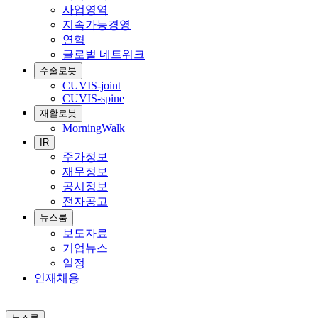
사업영역
지속가능경영
연혁
글로벌 네트워크
수술로봇
CUVIS-joint
CUVIS-spine
재활로봇
MorningWalk
IR
주가정보
재무정보
공시정보
전자공고
뉴스룸
보도자료
기업뉴스
일정
인재채용