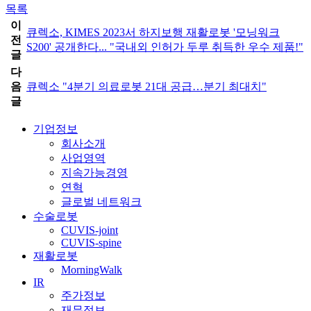
목록
이
큐렉소, KIMES 2023서 하지보행 재활로봇 '모닝워크
전
S200' 공개한다... "국내외 인허가 두루 취득한 우수 제품!"
글
다
음
큐렉소 "4분기 의료로봇 21대 공급…분기 최대치"
글
기업정보
회사소개
사업영역
지속가능경영
연혁
글로벌 네트워크
수술로봇
CUVIS-joint
CUVIS-spine
재활로봇
MorningWalk
IR
주가정보
재무정보