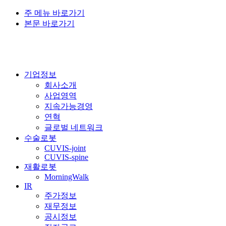
주 메뉴 바로가기
본문 바로가기
기업정보
회사소개
사업영역
지속가능경영
연혁
글로벌 네트워크
수술로봇
CUVIS-joint
CUVIS-spine
재활로봇
MorningWalk
IR
주가정보
재무정보
공시정보