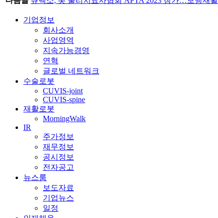
다음글
큐렉소, 美 물리치료사협회 APTA 2023 참가…보행재활
기업정보
회사소개
사업영역
지속가능경영
연혁
글로벌 네트워크
수술로봇
CUVIS-joint
CUVIS-spine
재활로봇
MorningWalk
IR
주가정보
재무정보
공시정보
전자공고
뉴스룸
보도자료
기업뉴스
일정