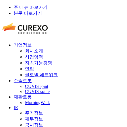
주 메뉴 바로가기
본문 바로가기
기업정보
회사소개
사업영역
지속가능경영
연혁
글로벌 네트워크
수술로봇
CUVIS-joint
CUVIS-spine
재활로봇
MorningWalk
IR
주가정보
재무정보
공시정보