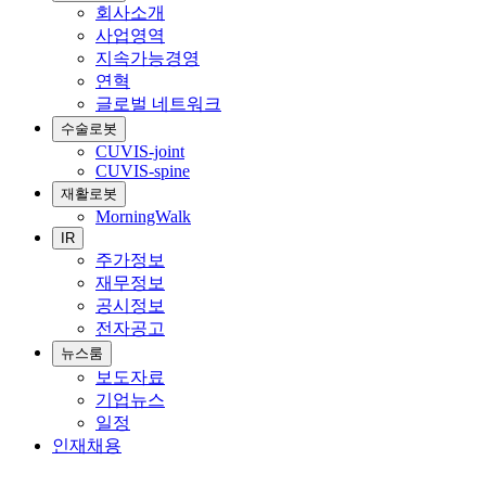
회사소개
사업영역
지속가능경영
연혁
글로벌 네트워크
수술로봇
CUVIS-joint
CUVIS-spine
재활로봇
MorningWalk
IR
주가정보
재무정보
공시정보
전자공고
뉴스룸
보도자료
기업뉴스
일정
인재채용