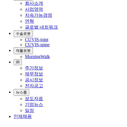
회사소개
사업영역
지속가능경영
연혁
글로벌 네트워크
수술로봇
CUVIS-joint
CUVIS-spine
재활로봇
MorningWalk
IR
주가정보
재무정보
공시정보
전자공고
뉴스룸
보도자료
기업뉴스
일정
인재채용