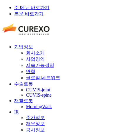
주 메뉴 바로가기
본문 바로가기
기업정보
회사소개
사업영역
지속가능경영
연혁
글로벌 네트워크
수술로봇
CUVIS-joint
CUVIS-spine
재활로봇
MorningWalk
IR
주가정보
재무정보
공시정보