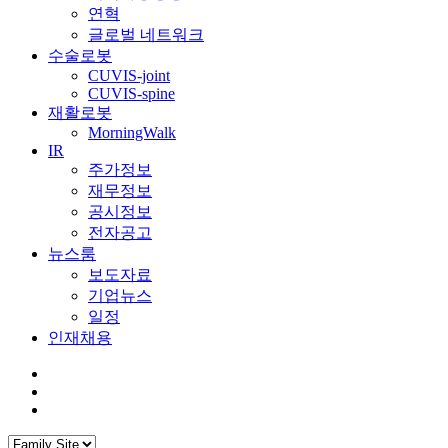
연혁
글로벌 네트워크
수술로봇
CUVIS-joint
CUVIS-spine
재활로봇
MorningWalk
IR
주가정보
재무정보
공시정보
전자공고
뉴스룸
보도자료
기업뉴스
일정
인재채용