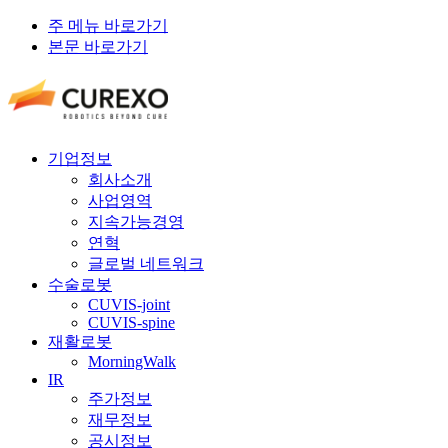
주 메뉴 바로가기
본문 바로가기
기업정보
회사소개
사업영역
지속가능경영
연혁
글로벌 네트워크
수술로봇
CUVIS-joint
CUVIS-spine
재활로봇
MorningWalk
IR
주가정보
재무정보
공시정보