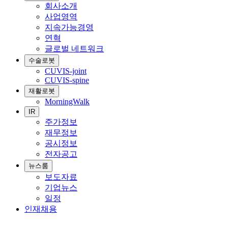
회사소개
사업영역
지속가능경영
연혁
글로벌 네트워크
수술로봇
CUVIS-joint
CUVIS-spine
재활로봇
MorningWalk
IR
주가정보
재무정보
공시정보
전자공고
뉴스룸
보도자료
기업뉴스
일정
인재채용