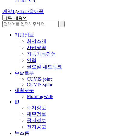
CUREXO
맨앞
1
2
3
4
5
다음
맨끝
기업정보
회사소개
사업영역
지속가능경영
연혁
글로벌 네트워크
수술로봇
CUVIS-joint
CUVIS-spine
재활로봇
MorningWalk
IR
주가정보
재무정보
공시정보
전자공고
뉴스룸