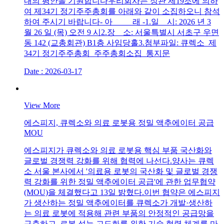
내의 평안을 기원합니다우리회사는 정관 제19조에 의하
여 제34기 정기주주총회를 아래와 같이 소집하오니 참석
하여 주시기 바랍니다- 아 래 -1.일 시: 2026 년 3
월 26 일 (목) 오전 9 시2.장 소: 서울특별시 서초구 우면
동 142 (교총회관) B1층 사임당홀3.첨부파일: 큐렉소_제
34기 정기주주총회_주주총회소집_통지문
Date : 2026-03-17
View More
에스피지, 큐렉소와 의료 로봇용 정밀 액추에이터 공급
MOU
에스피지가 큐렉소와 의료 로봇용 핵심 부품 국산화와
글로벌 경쟁력 강화를 위해 협력에 나선다.양사는 큐렉
소 서울 본사에서 '의료용 로봇의 국산화 및 글로벌 경쟁
력 강화를 위한 정밀 액추에이터 공급'에 관한 업무협약
(MOU)을 체결했다고 13일 밝혔다.이번 협약은 에스피지
가 생산하는 정밀 액추에이터를 큐렉소가 개발·생산하
는 의료 로봇에 적용해 관련 부품의 안정적인 공급망을
구축하고, 로봇 성능 고도화를 위한 기술 협력 체계를 마